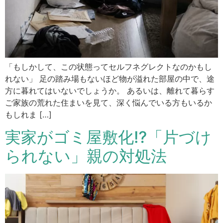
テキストリーダー
選択した文章を音声で読み上げ
仮想キーボード
フォーム入力でキーボードを表示
「もしかして、この状態ってセルフネグレクトなのかもし
キーボード操作ハイライト
れない」 足の踏み場もないほど物が溢れた部屋の中で、途
キーボードで操作中の要素を強調表示
方に暮れてはいないでしょうか。 あるいは、離れて暮らす
ご家族の荒れた住まいを見て、深く悩んでいる方もいるか
音声操作
もしれま […]
音声でサイトを操作（Google Chrome推奨）
実家がゴミ屋敷化⁉「片づけ
色の彩度
られない」親の対処法
低彩度・高彩度・白黒
文字の拡大
文字サイズを4段階で調整
リンク下線
リンクに下線を付与