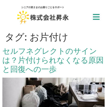
シニアの皆さまのお困りごとをサポート
タグ:
お片付け
閉じる
アクセシビリティ設定
セルフネグレクトのサイン
は？片付けられなくなる原因
と回復への一歩
一括設定
個別設定
スクリーンリーダー
サイト内の文章を音声で読み上げ