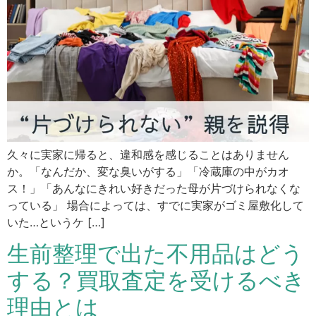
リンクハイライト
リンクを強調表示
アニメーションを停止
動画やアニメーションを一時停止
すべての設定をリセット
久々に実家に帰ると、違和感を感じることはありません
か。「なんだか、変な臭いがする」「冷蔵庫の中がカオ
サービス提供会社
ス！」「あんなにきれい好きだった母が片づけられなくな
サービスお問い合わせ先
っている」 場合によっては、すでに実家がゴミ屋敷化して
いた…というケ […]
生前整理で出た不用品はどう
する？買取査定を受けるべき
理由とは