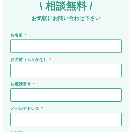
\ 相談無料 /
キーボード操作ハイライト
キーボードで操作中の要素を強調表示
お気軽にお問い合わせ下さい
音声操作
お名前
音声でサイトを操作（Google Chrome推奨）
色の彩度
低彩度・高彩度・白黒
お名前（ふりがな）
文字の拡大
文字サイズを4段階で調整
お電話番号
リンク下線
リンクに下線を付与
メールアドレス
リンクハイライト
リンクを強調表示
アニメーションを停止