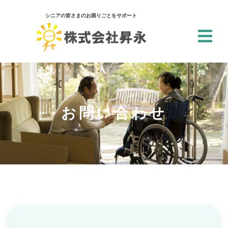
シニアの皆さまのお困りごとをサポート
閉じる
アクセシビリティ設定
一括設定
お問い合わせ
個別設定
スクリーンリーダー
サイト内の文章を音声で読み上げ
テキストリーダー
選択した文章を音声で読み上げ
仮想キーボード
フォーム入力でキーボードを表示