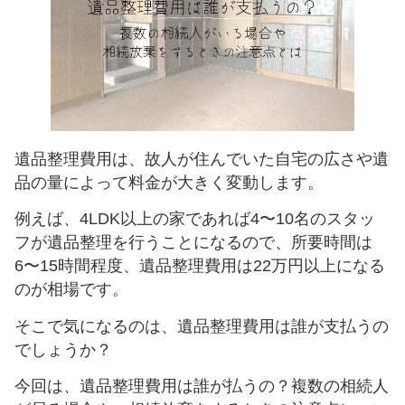
仮想キーボード
フォーム入力でキーボードを表示
キーボード操作ハイライト
キーボードで操作中の要素を強調表示
遺品整理費用は、故人が住んでいた自宅の広さや遺
音声操作
品の量によって料金が大きく変動します。
音声でサイトを操作（Google Chrome推奨）
例えば、4LDK以上の家であれば4〜10名のスタッ
色の彩度
フが遺品整理を行うことになるので、所要時間は
低彩度・高彩度・白黒
6〜15時間程度、遺品整理費用は22万円以上になる
文字の拡大
のが相場です。
文字サイズを4段階で調整
そこで気になるのは、遺品整理費用は誰が支払うの
でしょうか？
リンク下線
リンクに下線を付与
今回は、遺品整理費用は誰が払うの？複数の相続人