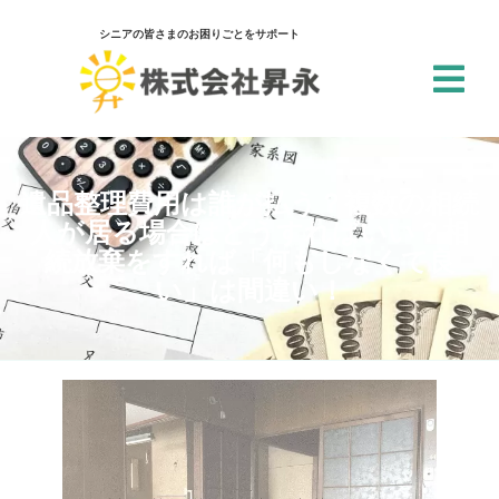
シニアの皆さまのお困りごとをサポート
閉じる
アクセシビリティ設定
遺品整理費用は誰が払う？複数の相続
人が居る場合はどうすればいい？相
続放棄をすれば「何もしなくて良
一括設定
い」は間違い！
個別設定
スクリーンリーダー
サイト内の文章を音声で読み上げ
テキストリーダー
選択した文章を音声で読み上げ