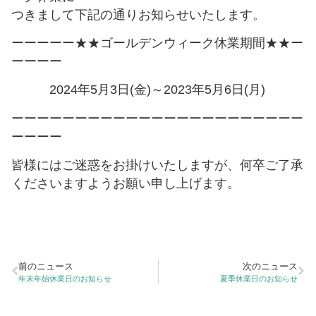
つきまして下記の通りお知らせいたします。
キーボード操作ハイライト
キーボードで操作中の要素を強調表示
ーーーーー★★ゴールデンウィーク休業期間★★ー
ーーーー
音声操作
音声でサイトを操作（Google Chrome推奨）
2024年5月3日(金)～2023年5月6日(月)
色の彩度
ーーーーーーーーーーーーーーーーーーーーーーー
低彩度・高彩度・白黒
ーーーー
皆様にはご迷惑をお掛けいたしますが、何卒ご了承
文字の拡大
文字サイズを4段階で調整
くださいますようお願い申し上げます。
リンク下線
リンクに下線を付与
リンクハイライト
前のニュース
次のニュース
リンクを強調表示
年末年始休業日のお知らせ
夏季休業日のお知らせ
アニメーションを停止