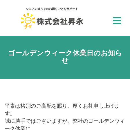
シニアの皆さまのお困りごとをサポート
閉じる
アクセシビリティ設定
一括設定
ゴールデンウィーク休業日のお知ら
せ
個別設定
スクリーンリーダー
サイト内の文章を音声で読み上げ
テキストリーダー
選択した文章を音声で読み上げ
平素は格別のご高配を賜り、厚くお礼申し上げま
す。
仮想キーボード
誠に勝手ではございますが、弊社のゴールデンウィ
フォーム入力でキーボードを表示
ーク休業に