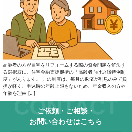
キーボード操作ハイライト
キーボードで操作中の要素を強調表示
音声操作
音声でサイトを操作（Google Chrome推奨）
色の彩度
低彩度・高彩度・白黒
高齢者の方が自宅をリフォームする際の資金問題を解決す
文字の拡大
る選択肢に、住宅金融支援機構の「高齢者向け返済特例制
文字サイズを4段階で調整
度」があります。 この制度は、毎月の返済が利息のみで負
担が軽く、申込時の年齢上限もないため、年金収入の方や
リンク下線
年齢を理由 […]
リンクに下線を付与
CONTACT
リンクハイライト
ご依頼・ご相談・
リンクを強調表示
お問い合わせはこちら
アニメーションを停止