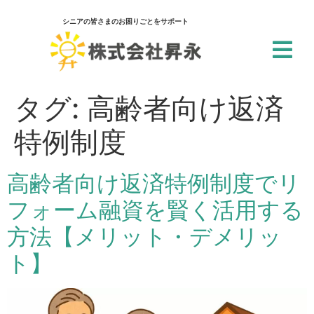
シニアの皆さまのお困りごとをサポート
閉じる
アクセシビリティ設定
タグ:
高齢者向け返済
一括設定
特例制度
個別設定
高齢者向け返済特例制度でリ
スクリーンリーダー
フォーム融資を賢く活用する
サイト内の文章を音声で読み上げ
方法【メリット・デメリッ
テキストリーダー
選択した文章を音声で読み上げ
ト】
仮想キーボード
フォーム入力でキーボードを表示