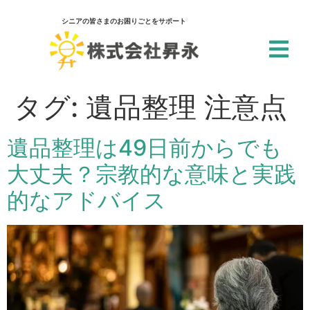
シニアの皆さまのお困りごとをサポート
閉じる
アクセシビリティ設定
タグ:
遺品整理 注意点
一括設定
遺品整理は49日前からでも
個別設定
大丈夫？宗教的な意味と実践
スクリーンリーダー
的なアドバイス
サイト内の文章を音声で読み上げ
テキストリーダー
選択した文章を音声で読み上げ
仮想キーボード
フォーム入力でキーボードを表示