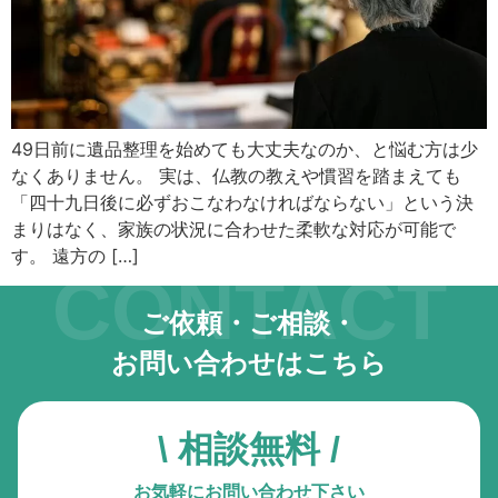
キーボード操作ハイライト
キーボードで操作中の要素を強調表示
音声操作
音声でサイトを操作（Google Chrome推奨）
49日前に遺品整理を始めても大丈夫なのか、と悩む方は少
なくありません。 実は、仏教の教えや慣習を踏まえても
色の彩度
低彩度・高彩度・白黒
「四十九日後に必ずおこなわなければならない」という決
まりはなく、家族の状況に合わせた柔軟な対応が可能で
文字の拡大
す。 遠方の […]
CONTACT
文字サイズを4段階で調整
ご依頼・ご相談・
リンク下線
リンクに下線を付与
お問い合わせはこちら
リンクハイライト
リンクを強調表示
\ 相談無料 /
アニメーションを停止
お気軽にお問い合わせ下さい