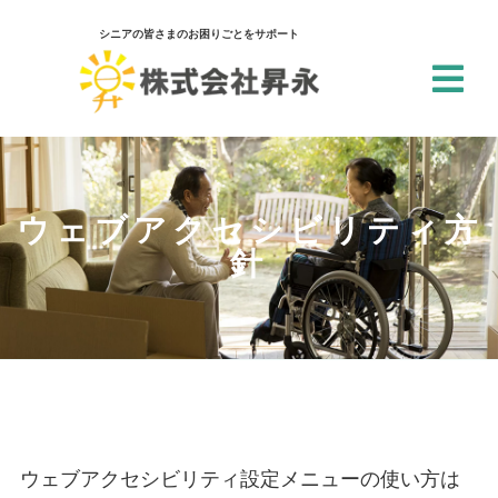
シニアの皆さまのお困りごとをサポート
閉じる
アクセシビリティ設定
一括設定
ウェブアクセシビリティ方
針
個別設定
スクリーンリーダー
サイト内の文章を音声で読み上げ
テキストリーダー
選択した文章を音声で読み上げ
仮想キーボード
ウェブアクセシビリティ設定メニューの使い方は
フォーム入力でキーボードを表示