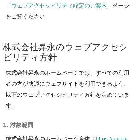
「
ウェブアクセシビリティ設定のご案内
」ページ
キーボード操作ハイライト
をご覧ください。
キーボードで操作中の要素を強調表示
音声操作
音声でサイトを操作（Google Chrome推奨）
株式会社昇永のウェブアクセシ
ビリティ方針
色の彩度
低彩度・高彩度・白黒
株式会社昇永のホームページでは、すべての利用
文字の拡大
者の方が快適にウェブサイトを利用できるよう、
文字サイズを4段階で調整
以下のウェブアクセシビリティ方針を定めていま
リンク下線
す。
リンクに下線を付与
リンクハイライト
1.
対象範囲
リンクを強調表示
株式会社昇永のホームページ全体（
https://shoei-