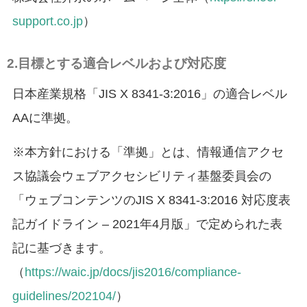
アニメーションを停止
support.co.jp
）
動画やアニメーションを一時停止
2.目標とする適合レベルおよび対応度
すべての設定をリセット
日本産業規格「JIS X 8341-3:2016」の適合レベル
サービス提供会社
AAに準拠。
サービスお問い合わせ先
※本方針における「準拠」とは、情報通信アクセ
ス協議会ウェブアクセシビリティ基盤委員会の
「ウェブコンテンツのJIS X 8341-3:2016 対応度表
記ガイドライン – 2021年4月版」で定められた表
記に基づきます。
（
https://waic.jp/docs/jis2016/compliance-
guidelines/202104/
）