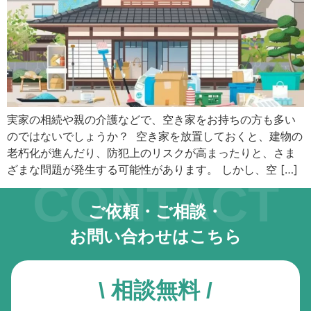
キーボード操作ハイライト
キーボードで操作中の要素を強調表示
音声操作
音声でサイトを操作（Google Chrome推奨）
色の彩度
実家の相続や親の介護などで、空き家をお持ちの方も多い
低彩度・高彩度・白黒
のではないでしょうか？ 空き家を放置しておくと、建物の
老朽化が進んだり、防犯上のリスクが高まったりと、さま
文字の拡大
ざまな問題が発生する可能性があります。 しかし、空 […]
文字サイズを4段階で調整
CONTACT
リンク下線
ご依頼・ご相談・
リンクに下線を付与
お問い合わせはこちら
リンクハイライト
リンクを強調表示
\ 相談無料 /
アニメーションを停止