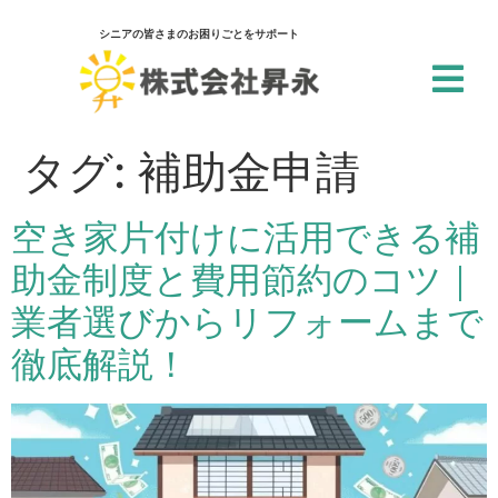
シニアの皆さまのお困りごとをサポート
閉じる
アクセシビリティ設定
タグ:
補助金申請
一括設定
空き家片付けに活用できる補
個別設定
助金制度と費用節約のコツ｜
スクリーンリーダー
業者選びからリフォームまで
サイト内の文章を音声で読み上げ
徹底解説！
テキストリーダー
選択した文章を音声で読み上げ
仮想キーボード
フォーム入力でキーボードを表示