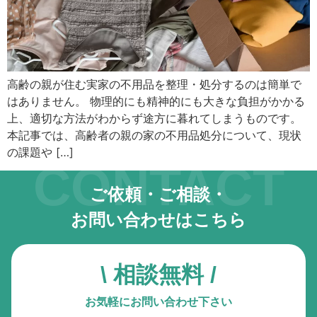
キーボード操作ハイライト
キーボードで操作中の要素を強調表示
音声操作
音声でサイトを操作（Google Chrome推奨）
高齢の親が住む実家の不用品を整理・処分するのは簡単で
はありません。 物理的にも精神的にも大きな負担がかかる
色の彩度
上、適切な方法がわからず途方に暮れてしまうものです。
低彩度・高彩度・白黒
本記事では、高齢者の親の家の不用品処分について、現状
の課題や […]
文字の拡大
CONTACT
文字サイズを4段階で調整
ご依頼・ご相談・
リンク下線
お問い合わせはこちら
リンクに下線を付与
リンクハイライト
\ 相談無料 /
リンクを強調表示
お気軽にお問い合わせ下さい
アニメーションを停止