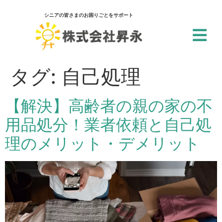
シニアの皆さまのお困りごとをサポート
閉じる
アクセシビリティ設定
タグ:
自己処理
一括設定
【解決】高齢者の親の家の不
個別設定
用品処分！業者依頼と自己処
スクリーンリーダー
理のメリット・デメリット
サイト内の文章を音声で読み上げ
テキストリーダー
選択した文章を音声で読み上げ
仮想キーボード
フォーム入力でキーボードを表示