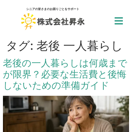
シニアの皆さまのお困りごとをサポート
閉じる
アクセシビリティ設定
タグ:
老後 一人暮らし
一括設定
老後の一人暮らしは何歳まで
個別設定
が限界？必要な生活費と後悔
スクリーンリーダー
しないための準備ガイド
サイト内の文章を音声で読み上げ
テキストリーダー
選択した文章を音声で読み上げ
仮想キーボード
フォーム入力でキーボードを表示