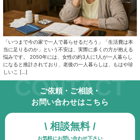
キーボード操作ハイライト
キーボードで操作中の要素を強調表示
音声操作
音声でサイトを操作（Google Chrome推奨）
「いつまで今の家で一人で暮らせるだろう」「生活費は本
当に足りるのか」という不安は、実際に多くの方が抱える
色の彩度
低彩度・高彩度・白黒
悩みです。 2050年には、女性の約3人に1人が一人暮らし
になると推計されており、老後の一人暮らしは、もはや珍
文字の拡大
しいこ […]
CONTACT
文字サイズを4段階で調整
ご依頼・ご相談・
リンク下線
リンクに下線を付与
お問い合わせはこちら
リンクハイライト
リンクを強調表示
\ 相談無料 /
アニメーションを停止
お気軽にお問い合わせ下さい