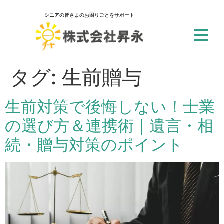
シニアの皆さまのお困りごとをサポート
閉じる
アクセシビリティ設定
タグ:
生前贈与
一括設定
生前対策で後悔しない！士業
個別設定
の選び方＆連携術｜遺言・相
スクリーンリーダー
続・贈与対策のポイント
サイト内の文章を音声で読み上げ
テキストリーダー
選択した文章を音声で読み上げ
仮想キーボード
フォーム入力でキーボードを表示