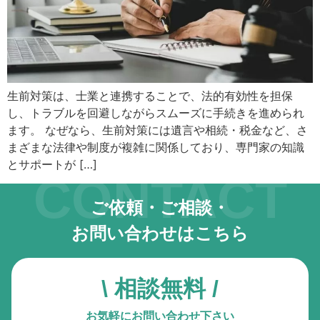
キーボード操作ハイライト
キーボードで操作中の要素を強調表示
音声操作
音声でサイトを操作（Google Chrome推奨）
生前対策は、士業と連携することで、法的有効性を担保
し、トラブルを回避しながらスムーズに手続きを進められ
色の彩度
低彩度・高彩度・白黒
ます。 なぜなら、生前対策には遺言や相続・税金など、さ
まざまな法律や制度が複雑に関係しており、専門家の知識
文字の拡大
とサポートが […]
CONTACT
文字サイズを4段階で調整
ご依頼・ご相談・
リンク下線
リンクに下線を付与
お問い合わせはこちら
リンクハイライト
リンクを強調表示
\ 相談無料 /
アニメーションを停止
お気軽にお問い合わせ下さい