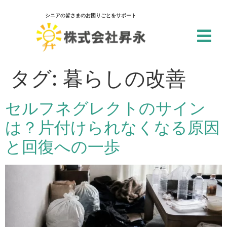
シニアの皆さまのお困りごとをサポート
閉じる
アクセシビリティ設定
タグ:
暮らしの改善
一括設定
セルフネグレクトのサイン
個別設定
は？片付けられなくなる原因
スクリーンリーダー
と回復への一歩
サイト内の文章を音声で読み上げ
テキストリーダー
選択した文章を音声で読み上げ
仮想キーボード
フォーム入力でキーボードを表示