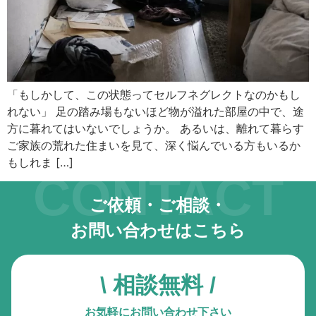
キーボード操作ハイライト
キーボードで操作中の要素を強調表示
音声操作
音声でサイトを操作（Google Chrome推奨）
「もしかして、この状態ってセルフネグレクトなのかもし
れない」 足の踏み場もないほど物が溢れた部屋の中で、途
色の彩度
低彩度・高彩度・白黒
方に暮れてはいないでしょうか。 あるいは、離れて暮らす
ご家族の荒れた住まいを見て、深く悩んでいる方もいるか
文字の拡大
もしれま […]
CONTACT
文字サイズを4段階で調整
ご依頼・ご相談・
リンク下線
リンクに下線を付与
お問い合わせはこちら
リンクハイライト
リンクを強調表示
\ 相談無料 /
アニメーションを停止
お気軽にお問い合わせ下さい