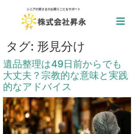
シニアの皆さまのお困りごとをサポート
閉じる
アクセシビリティ設定
タグ:
形見分け
一括設定
遺品整理は49日前からでも
個別設定
大丈夫？宗教的な意味と実践
スクリーンリーダー
的なアドバイス
サイト内の文章を音声で読み上げ
テキストリーダー
選択した文章を音声で読み上げ
仮想キーボード
フォーム入力でキーボードを表示