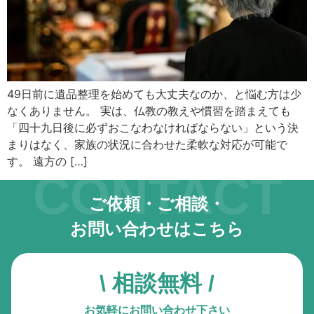
キーボード操作ハイライト
キーボードで操作中の要素を強調表示
音声操作
音声でサイトを操作（Google Chrome推奨）
49日前に遺品整理を始めても大丈夫なのか、と悩む方は少
なくありません。 実は、仏教の教えや慣習を踏まえても
色の彩度
低彩度・高彩度・白黒
「四十九日後に必ずおこなわなければならない」という決
まりはなく、家族の状況に合わせた柔軟な対応が可能で
文字の拡大
す。 遠方の […]
CONTACT
文字サイズを4段階で調整
ご依頼・ご相談・
リンク下線
リンクに下線を付与
お問い合わせはこちら
リンクハイライト
リンクを強調表示
\ 相談無料 /
アニメーションを停止
お気軽にお問い合わせ下さい