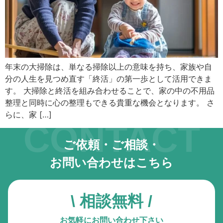
キーボード操作ハイライト
キーボードで操作中の要素を強調表示
音声操作
音声でサイトを操作（Google Chrome推奨）
年末の大掃除は、単なる掃除以上の意味を持ち、家族や自
分の人生を見つめ直す「終活」の第一歩として活用できま
色の彩度
低彩度・高彩度・白黒
す。 大掃除と終活を組み合わせることで、家の中の不用品
整理と同時に心の整理もできる貴重な機会となります。 さ
文字の拡大
らに、家 […]
CONTACT
文字サイズを4段階で調整
ご依頼・ご相談・
リンク下線
リンクに下線を付与
お問い合わせはこちら
リンクハイライト
リンクを強調表示
\ 相談無料 /
アニメーションを停止
お気軽にお問い合わせ下さい