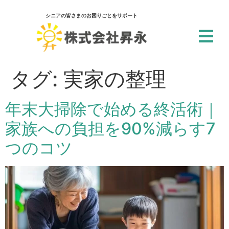
シニアの皆さまのお困りごとをサポート
閉じる
アクセシビリティ設定
タグ:
実家の整理
一括設定
年末大掃除で始める終活術｜
個別設定
家族への負担を90%減らす7
スクリーンリーダー
つのコツ
サイト内の文章を音声で読み上げ
テキストリーダー
選択した文章を音声で読み上げ
仮想キーボード
フォーム入力でキーボードを表示