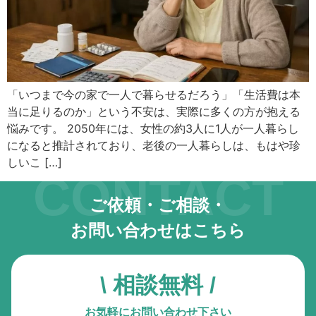
キーボード操作ハイライト
キーボードで操作中の要素を強調表示
音声操作
音声でサイトを操作（Google Chrome推奨）
「いつまで今の家で一人で暮らせるだろう」「生活費は本
当に足りるのか」という不安は、実際に多くの方が抱える
色の彩度
低彩度・高彩度・白黒
悩みです。 2050年には、女性の約3人に1人が一人暮らし
になると推計されており、老後の一人暮らしは、もはや珍
文字の拡大
しいこ […]
CONTACT
文字サイズを4段階で調整
ご依頼・ご相談・
リンク下線
リンクに下線を付与
お問い合わせはこちら
リンクハイライト
リンクを強調表示
\ 相談無料 /
アニメーションを停止
お気軽にお問い合わせ下さい