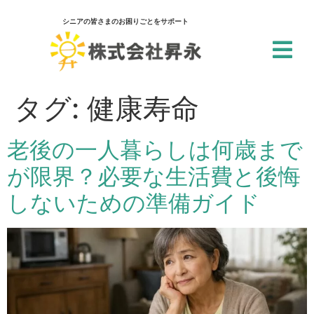
シニアの皆さまのお困りごとをサポート
閉じる
アクセシビリティ設定
タグ:
健康寿命
一括設定
老後の一人暮らしは何歳まで
個別設定
が限界？必要な生活費と後悔
スクリーンリーダー
しないための準備ガイド
サイト内の文章を音声で読み上げ
テキストリーダー
選択した文章を音声で読み上げ
仮想キーボード
フォーム入力でキーボードを表示