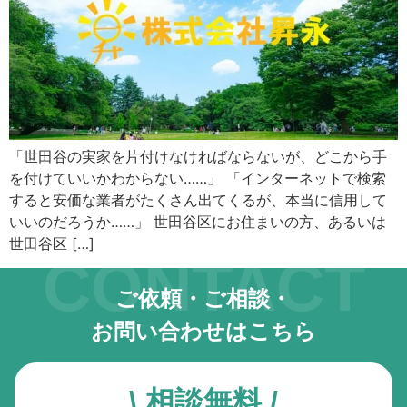
キーボード操作ハイライト
キーボードで操作中の要素を強調表示
音声操作
音声でサイトを操作（Google Chrome推奨）
色の彩度
「世田谷の実家を片付けなければならないが、どこから手
低彩度・高彩度・白黒
を付けていいかわからない……」 「インターネットで検索
すると安価な業者がたくさん出てくるが、本当に信用して
文字の拡大
いいのだろうか……」 世田谷区にお住まいの方、あるいは
文字サイズを4段階で調整
世田谷区 […]
CONTACT
リンク下線
リンクに下線を付与
ご依頼・ご相談・
お問い合わせはこちら
リンクハイライト
リンクを強調表示
\ 相談無料 /
アニメーションを停止