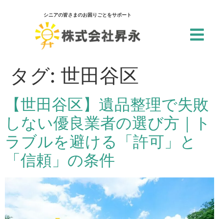
シニアの皆さまのお困りごとをサポート
閉じる
アクセシビリティ設定
タグ:
世田谷区
一括設定
【世田谷区】遺品整理で失敗
個別設定
しない優良業者の選び方｜ト
スクリーンリーダー
ラブルを避ける「許可」と
サイト内の文章を音声で読み上げ
「信頼」の条件
テキストリーダー
選択した文章を音声で読み上げ
仮想キーボード
フォーム入力でキーボードを表示