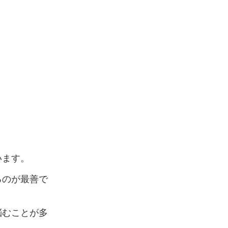
リンクを強調表示
アニメーションを停止
動画やアニメーションを一時停止
すべての設定をリセット
サービス提供会社
サービスお問い合わせ先
います。
るのが最善で
悩むことが多