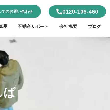
0120-106-460
ルでのお問い合わせ
整理
不動産サポート
会社概要
ブログ
閉じる
アクセシビリティ設定
一括設定
個別設定
スクリーンリーダー
サイト内の文章を音声で読み上げ
れば
テキストリーダー
！
選択した文章を音声で読み上げ