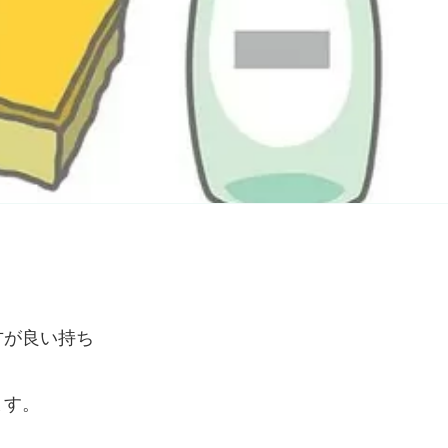
仮想キーボード
フォーム入力でキーボードを表示
キーボード操作ハイライト
キーボードで操作中の要素を強調表示
音声操作
音声でサイトを操作（Google Chrome推奨）
色の彩度
低彩度・高彩度・白黒
文字の拡大
文字サイズを4段階で調整
方が良い持ち
リンク下線
リンクに下線を付与
ます。
リンクハイライト