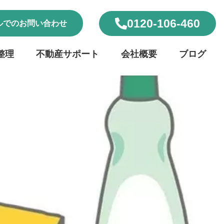
0120-106-460
ルでのお問い合わせ
整理
不動産サポート
会社概要
ブログ
閉じる
アクセシビリティ設定
一括設定
個別設定
スクリーンリーダー
サイト内の文章を音声で読み上げ
部屋
テキストリーダー
選択した文章を音声で読み上げ